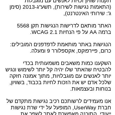
תקנות שוויון זכויות לאנשים עם מוגבלות
(התאמות נגישות לשירות), תשע"ג-2013 (סימן
ג': שירותי האינטרנט),
האתר מותאם לדרישות הנגישות תקן 5568
ברמה AA על פי הנחיות WCAG 2.1.
הנגישות באתר מותאמת לדפדפנים המובילים:
כרום, פיירפוקס, אקספלורר 9 ומעלה.
השקענו כמות משאבים משמעותית בכדי
להבטיח שהאתר שלו יהיה קל יותר לשימוש ונגיש
יותר לאנשים עם מוגבלויות, מתוך אמונה חזקה
שלכל אדם יש את הזכות לחיות בכבוד, בשוויון,
בנוחות ובעצמאות.
אנו מעמידים לרשותכם רכיב נגישות מתקדם של
חברת UserWay, המופעל על ידי שרת נגישות
ייעודי. התוכנה מאפשרת לאתר לשפר את