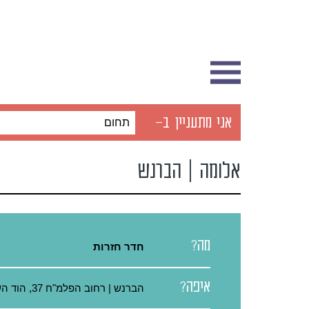
אני מתעניין ב-
תחום
אלומה | הברנש
מה?
חדר חזרות
איפה?
הברנש | רחוב הפלמ"ח 37, הוד השרון