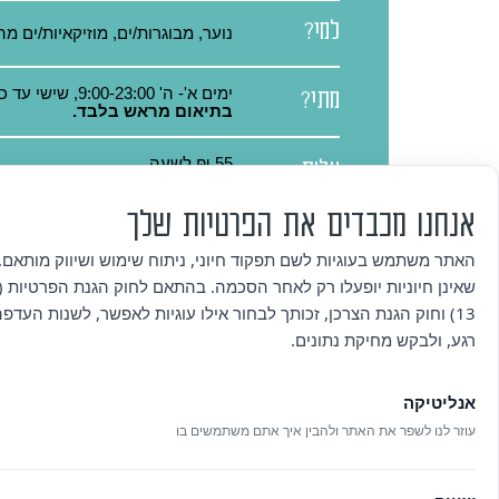
למי?
נוער, מבוגרות/ים, מוזיקאיות/ים מ
ימים א'- ה' 9:00-23:00, שישי עד כניסת השבת, מוצ"ש.
מתי?
בתיאום מראש בלבד.
55 ₪ לשעה
עלות
כרטיסייה ב- 330 ₪ [שעה 7 חינם]
אנחנו מכבדים את הפרטיות שלך
לפרטים
לתיאום – 09-7451238
האתר משתמש בעוגיות לשם תפקוד חיוני, ניתוח שימוש ושיווק מותאם. 
נוספים
איתמר: 054-7049939
שאינן חיוניות יופעלו רק לאחר הסכמה. בהתאם לחוק הגנת הפרטיות (ת
13) וחוק הגנת הצרכן, זכותך לבחור אילו עוגיות לאפשר, לשנות העדפ
איך
כרטיסייה | כניסה חד פעמית ותשל
רגע, ולבקש מחיקת נתונים.
משלמים?
אנליטיקה
עוזר לנו לשפר את האתר ולהבין איך אתם משתמשים בו