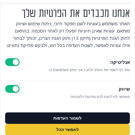
אנחנו מכבדים את הפרטיות שלך
מי אנחנו
האתר משתמש בעוגיות לשם תפקוד חיוני, ניתוח שימוש ושיווק
מותאם. עוגיות שאינן חיוניות יופעלו רק לאחר הסכמה. בהתאם
אזור אישי
לחוק הגנת הפרטיות (תיקון 13) וחוק הגנת הצרכן, זכותך לבחור
אילו עוגיות לאפשר, לשנות העדפה בכל רגע, ולבקש מחיקת נתונים.
מדיניות פרטיות
אנליטיקה
הצהרת נגישות
עוזר לנו לשפר את האתר ולהבין איך אתם משתמשים בו
לאתר עיריית הוד השרון
שיווק
ניהול עוגיות
מאפשר לנו להציג לכם מודעות רלוונטיות
לפרטים נוספים בטלפון/הודעה
לשמור העדפות
073‭-‬3808880
לאפשר הכל