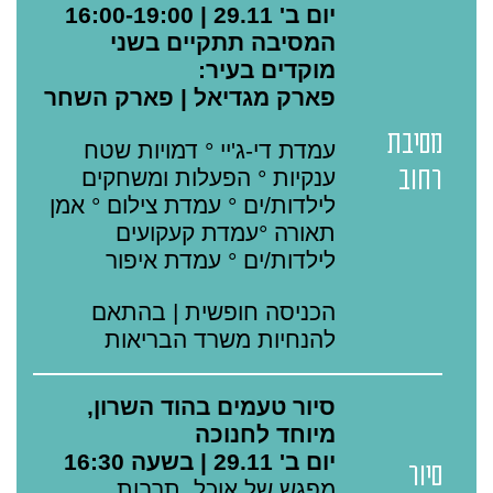
יום ב' 29.11 | 16:00-19:00
המסיבה תתקיים בשני
מוקדים בעיר:
פארק מגדיאל | פארק השחר
מסיבת
עמדת די-ג'יי ° דמויות שטח
רחוב
ענקיות ° הפעלות ומשחקים
לילדות/ים ° עמדת צילום ° אמן
תאורה °עמדת קעקועים
לילדות/ים ° עמדת איפור
הכניסה חופשית | בהתאם
להנחיות משרד הבריאות
סיור טעמים בהוד השרון,
מיוחד לחנוכה
יום ב' 29.11 | בשעה 16:30
סיור
מפגש של אוכל, תרבות