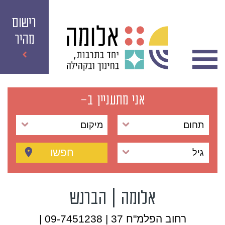
רישום
מהיר
אני מתעניין ב-
תחום
מיקום
חפשו
גיל
אלומה | הברנש
רחוב הפלמ"ח 37 | 09-7451238 |