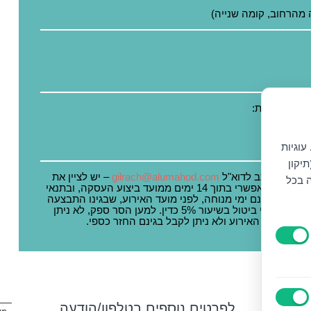
נושא נגישות:
עוגיות
יקון
הודעה בכתב לדוא"ל
gilrach@alumahod.com
– יש לציין את
ה בכל
מספר ההזמנה שברצונך לבטל. ביטול עסקה אפשרי בתוך 14 ימים ממועד ביצוע העסקה, ובתנאי
שהביטול ייעשה עד לא יאוחר מ – 7 ימים, שאינם ימי מנוחה, לפני מועד האירוע, שבגינו התבצעה
העסקה. בכל מקרה של ביטול עסקה ייגבו דמי ביטול בשיעור 5% כדין. למען הסר ספק, לא ניתן
לפרטים נוספים בטלפון/הודעה