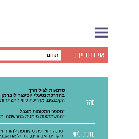
אני מתעניין ב-
תחום
סדנאות לגיל הרך
בהדרכת נטעלי יוסינגר ליברמן
הקיבוצים, מדריכת ליווי התפתחותי 
מה?
*מספר המקומות מוגבל
*ההשתתפות מותנית בהרשמה ות
סדנה חווייתית משותפת להורה ויל
סדנת ליווי
ריקודים ואביזרים, נתרגל את אבנ