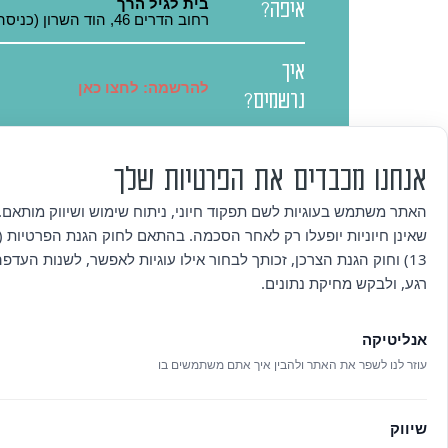
בית לגיל הרך
איפה?
רחוב הדרים 46, הוד השרון (כניסה מהרחוב, קומה שנייה)
איך
להרשמה: לחצו כאן
נרשמים?
פרטים נוספים ולבקשות פרטניות ב
פרטים
אנחנו מכבדים את הפרטיות שלך
09-8357512 | gilrach@alumahod.com
נוספים
https://alumahod.com/gilrach2/
האתר משתמש בעוגיות לשם תפקוד חיוני, ניתוח שימוש ושיווק מותאם. 
שאינן חיוניות יופעלו רק לאחר הסכמה. בהתאם לחוק הגנת הפרטיות (ת
ביטול עסקה ניתן לבצע באמצעות 
13) וחוק הגנת הצרכן, זכותך לבחור אילו עוגיות לאפשר, לשנות העדפ
תנאי
רגע, ולבקש מחיקת נתונים.
ביטול
לבטל כרטיסים שנקנו 7 ימי עסקים לפני מועד האירוע ולא ניתן לקבל בגינם החזר כספי.
אנליטיקה
עוזר לנו לשפר את האתר ולהבין איך אתם משתמשים בו
שיווק