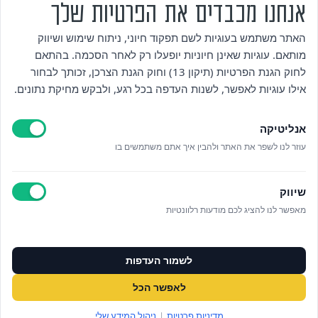
אנחנו מכבדים את הפרטיות שלך
מי אנחנו
האתר משתמש בעוגיות לשם תפקוד חיוני, ניתוח שימוש ושיווק
מותאם. עוגיות שאינן חיוניות יופעלו רק לאחר הסכמה. בהתאם
אזור אישי
לחוק הגנת הפרטיות (תיקון 13) וחוק הגנת הצרכן, זכותך לבחור
אילו עוגיות לאפשר, לשנות העדפה בכל רגע, ולבקש מחיקת נתונים.
מדיניות פרטיות
אנליטיקה
הצהרת נגישות
עוזר לנו לשפר את האתר ולהבין איך אתם משתמשים בו
לאתר עיריית הוד השרון
שיווק
ניהול עוגיות
מאפשר לנו להציג לכם מודעות רלוונטיות
לפרטים נוספים בטלפון/הודעה
לשמור העדפות
073‭-‬3808880
לאפשר הכל
במייל OFFICE@ALUMAHOD.COM
מדיניות פרטיות
|
ניהול המידע שלי