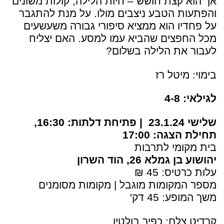
אך הוא קצת חושש – חיות הלילה, קולות משונים
והפתעות הטבע ניצבים מולו. על מנת להתגבר
על פחדיו הוא ממציא סיפורי גבורה משעשעים
מכל החפצים שהביא עמו למסע. האם יצליח
לעבור את הלילה בשלום?
בימוי: מיטל רז
לגילאי: 4-8
שלישי 23.1.24 | פתיחת דלתות: 16:30,
תחילת הצגה: 17:00
בית מקומי לתרבות
יהושוע בן גמלא 26, הוד השרון
עלות כרטיס: 45 ₪
מספר המקומות מוגבל | מקומות מסומנים
משך המופע: 45 דק'
קרדיט צלם: כפיר בולטין