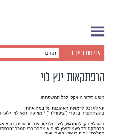
אני מתעניין ב-
תחום
הרפתקאות ינץ לוי
מופע בידור מוזיקלי לכל המשפחה!
ינץ לוי וכל הדמויות האהובות על במה אחת
בהשתתפות: בן פרי ("ציפורלה") * מוזיקה: רואי לוי וגלעד ו
בואו לצחוק, להתרגש, לשיר ולרקוד עם דוד אריה, סבא אלי
הרפתקה חד פעמית!ינץ לוי הוא מחבר רבי המכר "הרפתקאו
מפלצת", "סיפורי איש היער" ועוד.