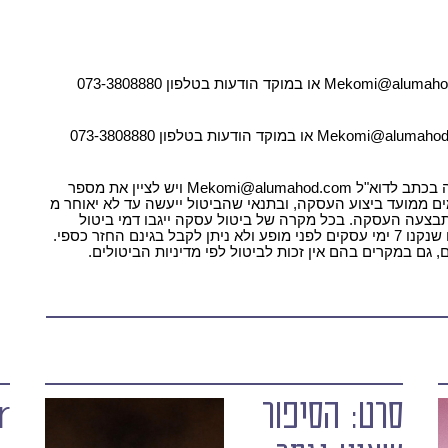
למושבים נגישים וסיוע, אנא צרו עמנו קשר בדוא"ל Mekomi@alumahod.com או במוקד הודעות בטלפון 073-3808880
לפרטים נוספים / ביטול, אנא צרו עמנו קשר בדוא"ל Mekomi@alumahod.com או במוקד הודעות בטלפון 073-3808880
ביטול עסקה ניתן לבצע באמצעות הודעה בכתב לדוא"ל Mekomi@alumahod.com ויש לציין את מספר
ה שברצונך לבטל. ביטול עסקה אפשרי בתוך 14 ימים ממועד ביצוע העסקה, ובתנאי שהביטול ייעשה עד לא יאוחר מ
ו התבצעה העסקה. בכל מקרה של ביטול עסקה ייגבו דמי ביטול
בשיעור 5% כדין. למען הסר ספק, לא ניתן לבטל כרטיסים שנקנו 7 ימי עסקים לפני מופע ולא ניתן לקבל בגינם החזר כספי.
, גם במקרים בהם אין זכות לביטול לפי מדיניות הביטולים.
סרט: הסיפור
r