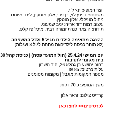
יוצר המופע: ינץ לוי.
משתתפים: ינץ לוי, בן פרי, אלון מוטקין, לירון מיוחס.
ניהול מוזיקלי: אלון מוטקין.
עיצוב דמות דוד אריה: יניב שמעוני.
תודות: הוצאה כנרת זמורה דביר, מיכל פז קלפ.
ההצגה מתאימה לילדים מגיל 5 ולכל המשפחה
(לא תותר כניסה לילדים/ות מתחת לגיל 3 ועגלות)
יום חמישי 25.4.24 (חול המועד פסח) | כניסת קהל 16:30, תחילת מופע 17:00
בית מקומי לתרבות
רחוב יהושע בן גמלא 26, הוד השרון
עלות כרטיס: 85 ₪
מספר המקומות מוגבל | מקומות מסומנים
משך המופע: כ 70 דקות
קרדיט צילום: זראר אלון
לכרטיסים>> לחצו כאן