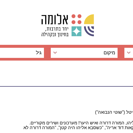
מיקום
גיל
יטל ("שוטי הנבואה")
הו, המורה דרורה ואיש היער! מערכונים ושירים מקוריים.
ת דוד אריה", "כשסבא אליהו היה קטן", "המורה דרורה לא