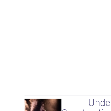
Unde
דניאל 
סטנדאפ