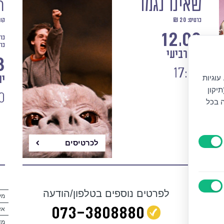
שאינו נגמר
n
כרטיס: 20 ₪
קומ
12.08
כרטי
כרט
יום רביעי
8
17:00
עוגיות
יו
יקון
0
ה בכל
לכרטיסים
לפרטים נוספים בטלפון/הודעה
מי
073‭-‬3808880
אז
מד