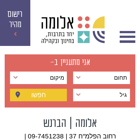
רישום
מהיר
אני מתעניין ב-
תחום
מיקום
חפשו
גיל
אלומה | הברנש
רחוב הפלמ"ח 37 | 09-7451238 |