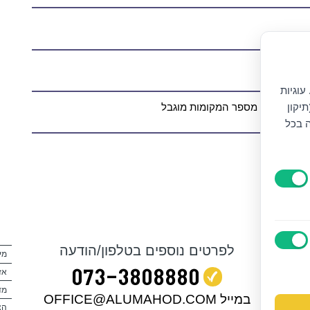
עוגיות
יקון
ה בכל
https://
לפרטים נוספים בטלפון/הודעה
מי
073‭-‬3808880
אז
מד
במייל OFFICE@ALUMAHOD.COM
הצ