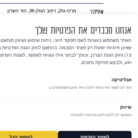
איפה?
מרכז גולן, רחוב הגולן 36, הוד השרון
אנחנו מכבדים את הפרטיות שלך
למי?
גילאי 1.5-3
האתר משתמש בעוגיות לשם תפקוד חיוני, ניתוח שימוש ושיווק מותאם. 
שאינן חיוניות יופעלו רק לאחר הסכמה. בהתאם לחוק הגנת הפרטיות (ת
עלות?
30 ש"ח (מלווה ללא תשלום) תשלום במזומן במקום | מספר המקומות מוגבל
13) וחוק הגנת הצרכן, זכותך לבחור אילו עוגיות לאפשר, לשנות העדפ
רגע, ולבקש מחיקת נתונים.
איך
שליחת הודעה בלינק הבא:
wa.link/ikofdo
נרשמים?
אנליטיקה
עוזר לנו לשפר את האתר ולהבין איך אתם משתמשים בו
שיווק
מאפשר לנו להציג לכם מודעות רלוונטיות
לשמור העדפות
לאפשר הכל