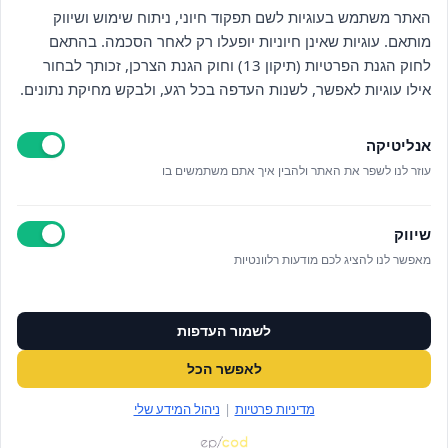
מי אנחנו
האתר משתמש בעוגיות לשם תפקוד חיוני, ניתוח שימוש ושיווק
מותאם. עוגיות שאינן חיוניות יופעלו רק לאחר הסכמה. בהתאם
אזור אישי
לחוק הגנת הפרטיות (תיקון 13) וחוק הגנת הצרכן, זכותך לבחור
אילו עוגיות לאפשר, לשנות העדפה בכל רגע, ולבקש מחיקת נתונים.
מדיניות פרטיות
אנליטיקה
הצהרת נגישות
עוזר לנו לשפר את האתר ולהבין איך אתם משתמשים בו
לאתר עיריית הוד השרון
שיווק
ניהול עוגיות
מאפשר לנו להציג לכם מודעות רלוונטיות
לפרטים נוספים בטלפון/הודעה
לשמור העדפות
073‭-‬3808880
לאפשר הכל
במייל OFFICE@ALUMAHOD.COM
מדיניות פרטיות
|
ניהול המידע שלי