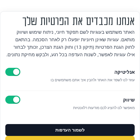
אנחנו מכבדים את הפרטיות שלך
מי אנחנו
האתר משתמש בעוגיות לשם תפקוד חיוני, ניתוח שימוש ושיווק
מותאם. עוגיות שאינן חיוניות יופעלו רק לאחר הסכמה. בהתאם
אזור אישי
לחוק הגנת הפרטיות (תיקון 13) וחוק הגנת הצרכן, זכותך לבחור
אילו עוגיות לאפשר, לשנות העדפה בכל רגע, ולבקש מחיקת נתונים.
מדיניות פרטיות
אנליטיקה
הצהרת נגישות
עוזר לנו לשפר את האתר ולהבין איך אתם משתמשים בו
לאתר עיריית הוד השרון
שיווק
ניהול עוגיות
מאפשר לנו להציג לכם מודעות רלוונטיות
לפרטים נוספים בטלפון/הודעה
לשמור העדפות