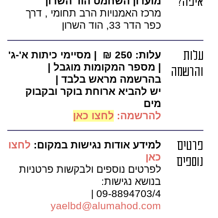
איפה?
מועדון השחמט הוד השרון
מרכז האמנויות הרב תחומי , דרך
כפר הדר 33, הוד השרון
עלות
עלות: 250 ₪
|
מסיימי כיתות א'-ג'
| מספר המקומות מוגבל |
והרשמה
בהרשמה מראש בלבד |
יש להביא ארוחת בוקר ובקבוק
מים
להרשמה:
לחצו כאן
פרטים
למידע אודות נגישות במקום:
לחצו
כאן
נוספים
לפרטים נוספים ולבקשות פרטניות
בנושא נגישות:
09-8894703/4 |
yaelbd@alumahod.com