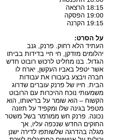
18:15 הרצאה
19:00 הפסקה
19:15 הקרנה
על הסרט:
העתיד הלא רחוק. פרנק, גנב
יהלומים מזדקן, חי חיי בדידות בביתו
הגדול. בנו מחליט לרכוש רובוט חדש
אשר יטפל באביו העקשן, יארח לו
חברה ויבצע בעבורו את עבודות
הבית. חייו של פרנק עוברים שדרוג
משמעותי נוכח ההיכרות עם הרובוט
הקשוח – הוא שומר על בריאותו, הוא
מטפל בגינה שלו ומקפיד על תזונה
נכונה. פרנק חש ממורמר בשל משטר
החוקים החדש שנכפה עליו, אך
מגלה בהדרגה שלשותפו לדירה ישנן
יכולות על-אנושיים המסוגלים לשרת