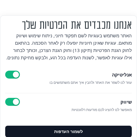
אנחנו מכבדים את הפרטיות שלך
מי אנחנו
האתר משתמש בעוגיות לשם תפקוד חיוני, ניתוח שימוש ושיווק
מותאם. עוגיות שאינן חיוניות יופעלו רק לאחר הסכמה. בהתאם
אזור אישי
לחוק הגנת הפרטיות (תיקון 13) וחוק הגנת הצרכן, זכותך לבחור
אילו עוגיות לאפשר, לשנות העדפה בכל רגע, ולבקש מחיקת נתונים.
מדיניות פרטיות
אנליטיקה
הצהרת נגישות
עוזר לנו לשפר את האתר ולהבין איך אתם משתמשים בו
לאתר עיריית הוד השרון
שיווק
ניהול עוגיות
מאפשר לנו להציג לכם מודעות רלוונטיות
לפרטים נוספים בטלפון/הודעה
לשמור העדפות