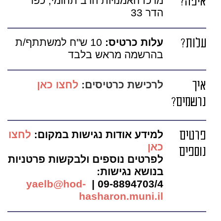
איפה?
מרכז האמנויות הרב תחומי, כפר
הדר 33
עלות?
עלות כרטיס:
10 ש"ח למשתתף/ת
בהרשמה מראש בלבד
איך
לרכישת כרטיסים:
לחצו כאן
נרשמים?
פרטים
למידע אודות נגישות במקום:
לחצו
כאן
נוספים
לפרטים נוספים ולבקשות פרטניות
בנושא נגישות:
yaelb@hod-
09-8894703/4 |
hasharon.muni.il