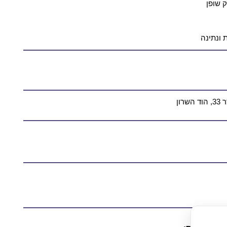
 שופן
 ונתינה
ון
ן