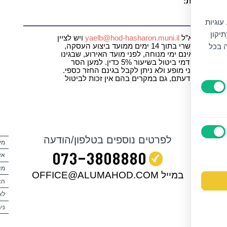
ושא נגישות:
|
yaelb@h
עוגיות
יקון
 בכתב לדוא”ל
yaelb@hod-hasharon.muni.il
ויש לציין
ה בכל
את מספר ההזמנה שברצונך לבטל. ביטול עסקה אפשרי בתוך 14 ימים ממועד ביצוע העסקה,
ובתנאי שהביטול ייעשה עד לא יאוחר מ – 7 ימים, שאינם ימי מנוחה, לפני מועד האירוע, שבגינו
התבצעה העסקה. בכל מקרה של ביטול עסקה ייגבו דמי ביטול בשיעור 5% כדין. למען הסר
לא ניתן לבטל כרטיסים שנקנו 7 ימי עסקים לפני מופע ולא ניתן לקבל בגינם החזר כספי.
י לפי שיקול דעתם, גם במקרים בהם אין זכות לביטול
לפרטים נוספים בטלפון/הודעה
מי
073‭-‬3808880
אז
מד
במייל OFFICE@ALUMAHOD.COM
הצ
לא
ניה