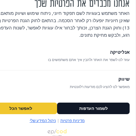
לפרטים נוספים ולבקשות פרטניות בנ
אנחנו מכבדים את הפרטיות שלך
נוספים
od-hasharon.muni.il
09-8894703/4 |
האתר משתמש בעוגיות לשם תפקוד חיוני, ניתוח שימוש ושיווק מותאם. 
שאינן חיוניות יופעלו רק לאחר הסכמה. בהתאם לחוק הגנת הפרטיות (ת
ביטול
ביטול עסקה ניתן לבצע באמצעות הודעה
13) וחוק הגנת הצרכן, זכותך לבחור אילו עוגיות לאפשר, לשנות העדפ
עסקה
רגע, ולבקש מחיקת נתונים.
ספק, 
מפיקי האירועים יכולים לאשר ולבצע זיכו
אנליטיקה
לפי מדיניות הביטולים.
עוזר לנו לשפר את האתר ולהבין איך אתם משתמשים בו
שיווק
מאפשר לנו להציג לכם מודעות רלוונטיות
לשמור העדפות
לאפשר הכל
מיסודה של הסוכנות היהודית לארץ ישראל בע״מ (חל״צ)
מדיניות פרטיות
|
ניהול המידע שלי