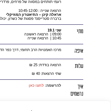
רעמי תותחים במסווה של פרחים, פרדריק
הרצאה שנייה : 10:45-12:00
אראלה קינן – התיאטרון המוזיקלי
ברברה סטרייסנד פסגות של כשרון, יכולת
מתי
שני 19.1
09:00 | הרצאה ראשונה
10:45 | הרצאה שנייה
איפה
מרכז האמנויות הרב תחומי, דרך כפר הדר 33, הוד השר
עלות
הרצאה בודדת: 25 ₪
שתי הרצאות: 40 ₪
איך
להרשמה:
לחצו כאן
נרשמים
פרטים
למידע אודות נגישות במקום:
לחצו כא