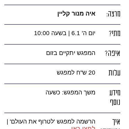
מרצה:
איה מנור קליין
מתי?
יום ה' 6.1 | בשעה 10:00
איפה?
המפגש יתקיים בזום
עלות
20 ש"ח למפגש
מידע
משך המפגש: כשעה
נוסף
איך
הרשמה למפגש 'לטרוף את העולם' |
לחצו כאן