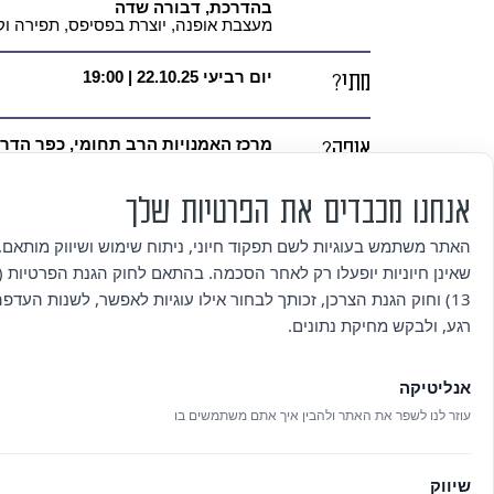
בהדרכת, דבורה שדה
מעצבת אופנה, יוצרת בפסיפס, תפירה ו
מתי?
יום רביעי 22.10.25 | 19:00
איפה?
מרכז האמנויות הרב תחומי, כפר הדר 33 הוד השרון
אנחנו מכבדים את הפרטיות שלך
עלות
בהרשמה מראש מספר המקומות מוגבל | 
עלות 200 ש"ח
והרשמה
האתר משתמש בעוגיות לשם תפקוד חיוני, ניתוח שימוש ושיווק מותאם. 
להרשמה
לחצו כאן
שאינן חיוניות יופעלו רק לאחר הסכמה. בהתאם לחוק הגנת הפרטיות (ת
13) וחוק הגנת הצרכן, זכותך לבחור אילו עוגיות לאפשר, לשנות העדפ
למידע
למידע אודות נגישות במקום:
לחצו כא
רגע, ולבקש מחיקת נתונים.
אודות
לפרטים נוספים ולבקשות פרטניות בנ
בוואטסאפ: 054-326-9998 | בטלפון: 09-88947034 | מייל:
נגישות
אנליטיקה
עוזר לנו לשפר את האתר ולהבין איך אתם משתמשים בו
שיווק