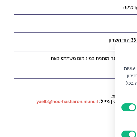
קרמיקה
קיום הסדנה מותנית במינימום משתתפים/ות
עוגיות
יקון
ה בכל
ן
ושא נגישות:
yaelb@hod-hasharon.muni.il