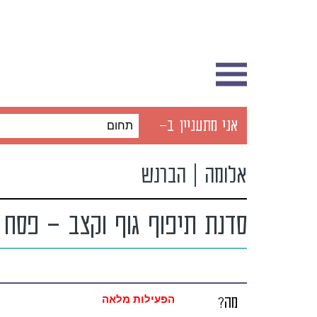
אני מתעניין ב-
תחום
אלומה | הברנש
סדנת תיפוף גוף וקצב – פסח
מה?
הפעילות מלאה