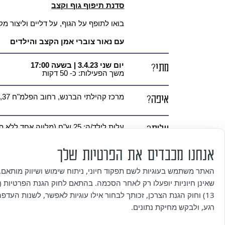
סדנת תיפוף גוף וקצב
בואו לתופף על הגוף, על דליים וליצור מ
עם נאור צוברי אמן הקצב והילדים
מתי?
יום שני 3.4.23 | בשעה
17:00
משך הפעילות: כ- 50 דקות
איפה?
מרכז קהילתי הברנש, רחוב הפלמ"ח 37, הוד השרון
עלות?
עלות לילד/ה: 25 ש"ח (מלווה אחד ללא תשלום)
לגילאי: 4-8
אנחנו מכבדים את הפרטיות שלך
איך
להרשמה:
ההרשמה הסתיימה
האתר משתמש בעוגיות לשם תפקוד חיוני, ניתוח שימוש ושיווק מותאם. 
שאינן חיוניות יופעלו רק לאחר הסכמה. בהתאם לחוק הגנת הפרטיות (ת
נרשמים?
להרשמה לפעילות בנייה באדמה בחול ה
13) וחוק הגנת הצרכן, זכותך לבחור אילו עוגיות לאפשר, לשנות העדפ
רגע, ולבקש מחיקת נתונים.
פרטים
* מספר המקומות מוגבל
* לבקשות פרטניות לנגישות office@alumahod.com