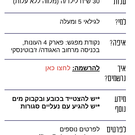
עלות
30 ש"ח לילד/ה (מלווה ללא עלות)
למי?
לגילאי 5 ומעלה
איפה?
נקודת מפגש: פארק 4 העונות,
בכניסה מרחוב האגודה/ ז'בוטינסקי
איך
להרשמה:
לחצו כאן
נרשמים?
מידע
*יש להצטייד בכובע ובקבוק מים
*יש להגיע עם נעליים סגורות
נוסף
לפרטים
לפרטים נוספים