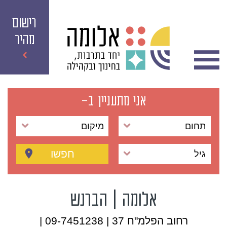
רישום
מהיר
אני מתעניין ב-
תחום
מיקום
חפשו
גיל
אלומה | הברנש
רחוב הפלמ"ח 37 | 09-7451238 |