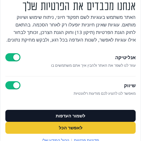
אנחנו מכבדים את הפרטיות שלך
מי אנחנו
האתר משתמש בעוגיות לשם תפקוד חיוני, ניתוח שימוש ושיווק
מותאם. עוגיות שאינן חיוניות יופעלו רק לאחר הסכמה. בהתאם
אזור אישי
לחוק הגנת הפרטיות (תיקון 13) וחוק הגנת הצרכן, זכותך לבחור
אילו עוגיות לאפשר, לשנות העדפה בכל רגע, ולבקש מחיקת נתונים.
מדיניות פרטיות
אנליטיקה
הצהרת נגישות
עוזר לנו לשפר את האתר ולהבין איך אתם משתמשים בו
לאתר עיריית הוד השרון
שיווק
ניהול עוגיות
מאפשר לנו להציג לכם מודעות רלוונטיות
לפרטים נוספים בטלפון/הודעה
לשמור העדפות
073‭-‬3808880
לאפשר הכל
במייל OFFICE@ALUMAHOD.COM
מדיניות פרטיות
|
ניהול המידע שלי