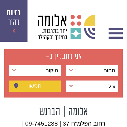
רישום
מהיר
אני מתעניין ב-
תחום
מיקום
חפשו
גיל
אלומה | הברנש
רחוב הפלמ"ח 37 | 09-7451238 |