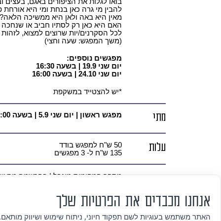
בואו לגלות את הציפורים באגם, בעצים ו
להבין מי גרה כאן בנחת ומי היא אורחת 
מאין היא באה ולאן היא ממשיכה הלאה?
האם היא כאן רק לסתיו חביב או שנחכה 
לכל הסקרנים/יות שרוצים למצוא, לזהות 
(משך המפגש: שעה וחצי)
מפגשים נוספים:
יום שני 19.9 | בשעה 16:30
יום שני 24.10 | בשעה 16:00
*יש להצטייד במשקפת
מתי
מפגש ראשון | יום שני 5.9 | בשעה 17:00
עלות
50 ש"ח למפגש בודד
135 ש"ח ל- 3 מפגשים
מידע נוסף
מספר המקומות מוגבל | בהרשמה מראש בל
מגיל 8 ומעלה | יש להצטייד במשקפת
לפרטים נוספים:
073-3808880
אנחנו מכבדים את הפרטיות שלך
איפה
ההרשמות מלאות
האתר משתמש בעוגיות לשם תפקוד חיוני, ניתוח שימוש ושיווק מותאם. 