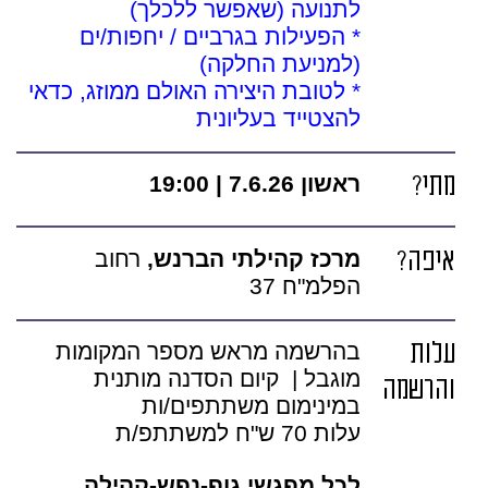
לתנועה (שאפשר ללכלך)
* הפעילות בגרביים / יחפות/ים
(למניעת החלקה)
* לטובת היצירה האולם ממוזג, כדאי
להצטייד בעליונית
מתי?
ראשון 7.6.26 | 19:00
איפה?
מרכז קהילתי הברנש,
רחוב
הפלמ"ח 37
עלות
בהרשמה מראש מספר המקומות
מוגבל | קיום הסדנה מותנית
והרשמה
במינימום משתתפים/ות
עלות 70 ש"ח למשתתפ/ת
לכל מפגשי גוף-נפש-קהילה