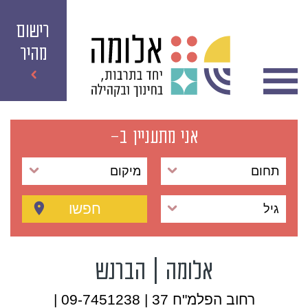
רישום
מהיר
אני מתעניין ב-
תחום
מיקום
חפשו
גיל
אלומה | הברנש
רחוב הפלמ"ח 37 | 09-7451238 |