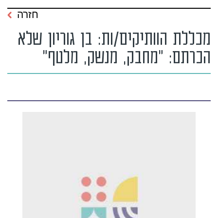
חזרה
מכללת הוותיקים/ות: בן גוריון שלא
הכרתם: "מחבק, מנשק, מלטף"