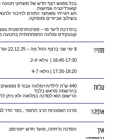
בכל מפגש רצף חדש של משחקי תנועה וקצב
קואורדינציה וגמישות.
חוג חווייתי ומאתגר התורם לחיבור ולהנא
בשילוב אביזרים ומוסיקה.
בהדרכת ליעד פז – פסיכותרפיסטית גופנ
קונטקידס ומלווה התפתחותית בתנועה מט
מתי?
8 ימי שני ברצף החל מה – 22.12.25 ועד ה-9.2.26 כולל
16:45-17:30 | גילאי 2-4
17:35-18:20 | גילאי 4-7
עלות
בהרשמה מראש בלבד
הרישום הוא לסדנה במלואה ולא ניתן ל
איפה?
מרכז האמנויות הרב תחומי , כפר הדר 33 (סטודיו פרקט)
איך
הסדנה נדחתה, מועד חדש ייפורסם.