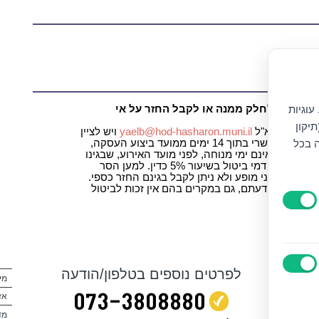
נגישות:
yaelb@
עוגיות
 להירשם לחלק ממנה או לקבל החזר על אי
יקון
 בכתב לדוא"ל
yaelb@hod-hasharon.muni.il
ויש לציין
ה בכל
את מספר ההזמנה שברצונך לבטל. ביטול עסקה אפשרי בתוך 14 ימים ממועד ביצוע העסקה,
ובתנאי שהביטול ייעשה עד לא יאוחר מ – 7 ימים, שאינם ימי מנוחה, לפני מועד האירוע, שבגינו
התבצעה העסקה. בכל מקרה של ביטול עסקה ייגבו דמי ביטול בשיעור 5% כדין. למען הסר
לא ניתן לבטל כרטיסים שנקנו 7 ימי עסקים לפני מופע ולא ניתן לקבל בגינם החזר כספי.
י לפי שיקול דעתם, גם במקרים בהם אין זכות לביטול
לפרטים נוספים בטלפון/הודעה
מי
073‭-‬3808880
אז
מד