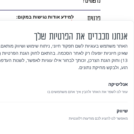
נרשמים?
פרטים
למידע אודות נגישות במקום:
לחצו כאן
נוספים
לפרטים נוספים ולבקשות פרטניות בנושא 
hod-hasharon.muni.il
09-8894703/4 |
אנחנו מכבדים את הפרטיות שלך
האתר משתמש בעוגיות לשם תפקוד חיוני, ניתוח שימוש ושיווק מותאם. 
מדיניות
הרישום הוא לסדנה במלואה ולא ניתן
השתתפות.
שאינן חיוניות יופעלו רק לאחר הסכמה. בהתאם לחוק הגנת הפרטיות (ת
ביטול
ביטול עסקה ניתן לבצע באמצעות הודעה
13) וחוק הגנת הצרכן, זכותך לבחור אילו עוגיות לאפשר, לשנות העדפ
רגע, ולבקש מחיקת נתונים.
ספק, 
מפיקי האירועים יכולים לאשר ולבצע זיכו
אנליטיקה
לפי מדיניות הביטולים.
עוזר לנו לשפר את האתר ולהבין איך אתם משתמשים בו
שיווק
מאפשר לנו להציג לכם מודעות רלוונטיות