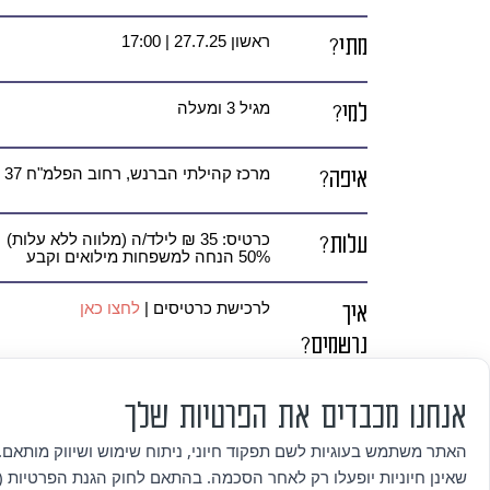
מתי?
ראשון 27.7.25 | 17:00
למי?
מגיל 3 ומעלה
איפה?
מרכז קהילתי הברנש, רחוב הפלמ"ח 37 הוד השרון
עלות?
כרטיס: 35 ₪ לילד/ה (מלווה ללא עלות)
50% הנחה למשפחות מילואים וקבע
איך
לרכישת כרטיסים |
לחצו כאן
נרשמים?
פרטים
לפרטים נוספים ובקשות נגישות פרטניות
אנחנו מכבדים את הפרטיות שלך
נוספים
האתר משתמש בעוגיות לשם תפקוד חיוני, ניתוח שימוש ושיווק מותאם. 
שאינן חיוניות יופעלו רק לאחר הסכמה. בהתאם לחוק הגנת הפרטיות (ת