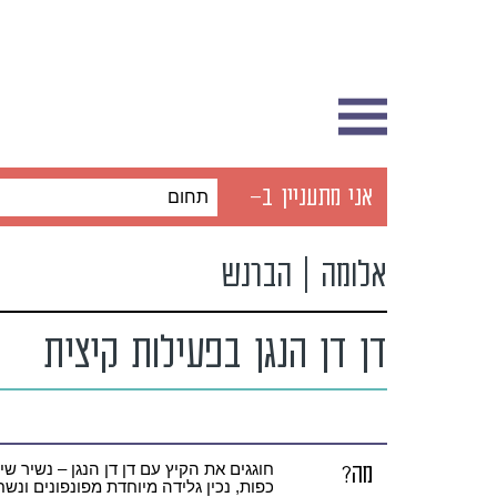
אני מתעניין ב-
תחום
אלומה | הברנש
דן דן הנגן בפעילות קיצית
מה?
חוגגים את הקיץ עם דן דן הנגן – נשיר שיר
כפות, נכין גלידה מיוחדת מפונפונים ונשח