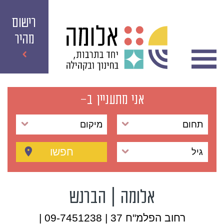
רישום
מהיר
אני מתעניין ב-
תחום
מיקום
חפשו
גיל
אלומה | הברנש
רחוב הפלמ"ח 37 | 09-7451238 |