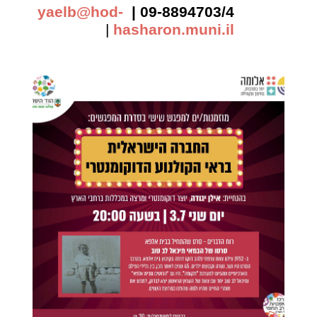
yaelb@hod-
09-8894703/4 |
|
hasharon.muni.il