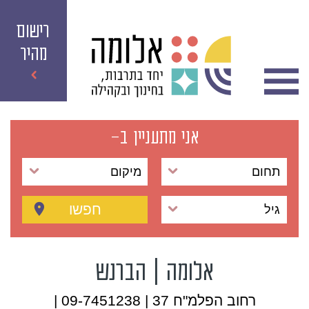
רישום
מהיר
אני מתעניין ב-
תחום
מיקום
חפשו
גיל
אלומה | הברנש
רחוב הפלמ"ח 37 | 09-7451238 |