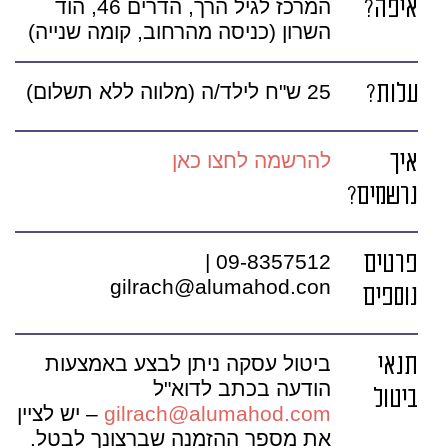
איפה?
המרכז לגיל הרך, הדרים 46, הוד
השרון (כניסה מהרחוב, קומה שנייה)
עלות?
25 ש"ח לילד/ה (מלווה ללא תשלום)
איך
להרשמה לחצו כאן
נרשמים?
פרטים
09-8357512 |
gilrach@alumahod.con
נוספים
תנאי
ביטול עסקה ניתן לבצע באמצעות
הודעה בכתב לדוא"ל
ביטול
gilrach@alumahod.com
– יש לציין
את מספר ההזמנה שברצונך לבטל.