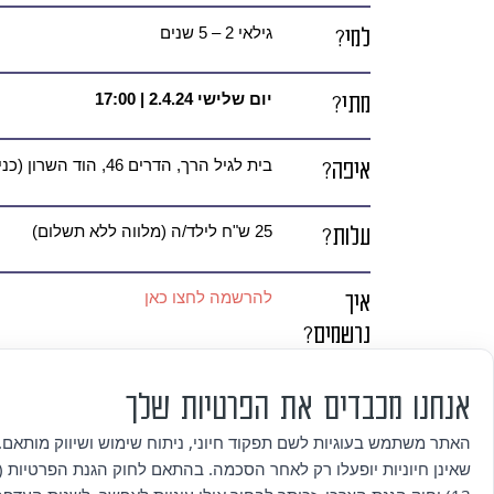
למי?
גילאי 2 – 5 שנים
מתי?
יום שלישי 2.4.24
| 17:00
איפה?
בית לגיל הרך, הדרים 46, הוד השרון (כניסה מהרחוב, קומה שנייה)
עלות?
25 ש"ח לילד/ה (מלווה ללא תשלום)
איך
להרשמה לחצו כאן
נרשמים?
פרטים
09-8357512 | gilrach@alumahod.con
אנחנו מכבדים את הפרטיות שלך
נוספים
האתר משתמש בעוגיות לשם תפקוד חיוני, ניתוח שימוש ושיווק מותאם. 
שאינן חיוניות יופעלו רק לאחר הסכמה. בהתאם לחוק הגנת הפרטיות (ת