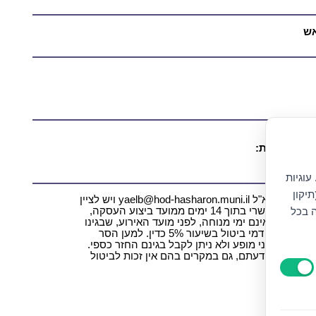
ן
ושא נגישות:
|
yaelb@h
עוגיות
יקון
ביטול עסקה ניתן לבצע באמצעות הודעה בכתב לדוא"ל yaelb@hod-hasharon.muni.il ויש לציין
ה בכל
את מספר ההזמנה שברצונך לבטל. ביטול עסקה אפשרי בתוך 14 ימים ממועד ביצוע העסקה,
ובתנאי שהביטול ייעשה עד לא יאוחר מ – 7 ימים, שאינם ימי מנוחה, לפני מועד האירוע, שבגינו
התבצעה העסקה. בכל מקרה של ביטול עסקה ייגבו דמי ביטול בשיעור 5% כדין. למען הסר
לא ניתן לבטל כרטיסים שנקנו 7 ימי עסקים לפני מופע ולא ניתן לקבל בגינם החזר כספי.
י לפי שיקול דעתם, גם במקרים בהם אין זכות לביטול