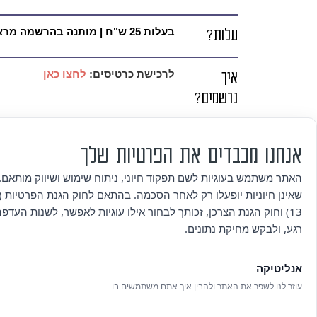
עלות?
בעלות 25 ש"ח | מותנה בהרשמה מראש
איך
לרכישת כרטיסים:
לחצו כאן
נרשמים?
פרטים
למידע אודות נגישות במקום:
לחצו כא
לפרטים נוספים ולבקשות פרטניות בנ
אנחנו מכבדים את הפרטיות שלך
נוספים
od-hasharon.muni.il
09-8894703/4 |
האתר משתמש בעוגיות לשם תפקוד חיוני, ניתוח שימוש ושיווק מותאם. 
שאינן חיוניות יופעלו רק לאחר הסכמה. בהתאם לחוק הגנת הפרטיות (ת
תנאי
13) וחוק הגנת הצרכן, זכותך לבחור אילו עוגיות לאפשר, לשנות העדפ
ביטול
רגע, ולבקש מחיקת נתונים.
ספק, 
מפיקי האירועים יכולים לאשר ולבצע זיכו
אנליטיקה
לפי מדיניות הביטולים.
עוזר לנו לשפר את האתר ולהבין איך אתם משתמשים בו