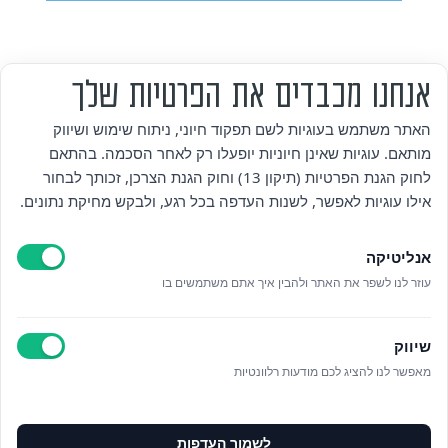
אנחנו מכבדים את הפרטיות שלך
מי אנחנו
האתר משתמש בעוגיות לשם תפקוד חיוני, ניתוח שימוש ושיווק
מותאם. עוגיות שאינן חיוניות יופעלו רק לאחר הסכמה. בהתאם
אזור אישי
לחוק הגנת הפרטיות (תיקון 13) וחוק הגנת הצרכן, זכותך לבחור
אילו עוגיות לאפשר, לשנות העדפה בכל רגע, ולבקש מחיקת נתונים.
מדיניות פרטיות
אנליטיקה
הצהרת נגישות
עוזר לנו לשפר את האתר ולהבין איך אתם משתמשים בו
לאתר עיריית הוד השרון
שיווק
ניהול עוגיות
מאפשר לנו להציג לכם מודעות רלוונטיות
לפרטים נוספים בטלפון/הודעה
לשמור העדפות