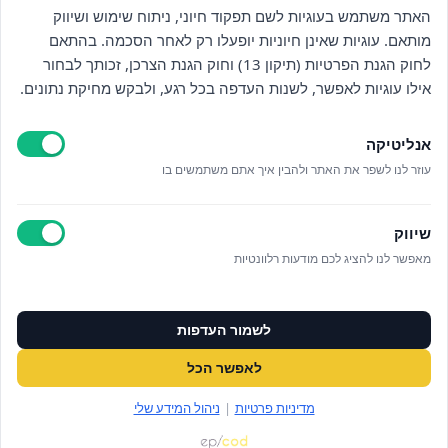
מי אנחנו
האתר משתמש בעוגיות לשם תפקוד חיוני, ניתוח שימוש ושיווק
מותאם. עוגיות שאינן חיוניות יופעלו רק לאחר הסכמה. בהתאם
אזור אישי
לחוק הגנת הפרטיות (תיקון 13) וחוק הגנת הצרכן, זכותך לבחור
אילו עוגיות לאפשר, לשנות העדפה בכל רגע, ולבקש מחיקת נתונים.
מדיניות פרטיות
אנליטיקה
הצהרת נגישות
עוזר לנו לשפר את האתר ולהבין איך אתם משתמשים בו
לאתר עיריית הוד השרון
שיווק
ניהול עוגיות
מאפשר לנו להציג לכם מודעות רלוונטיות
לפרטים נוספים בטלפון/הודעה
לשמור העדפות
073‭-‬3808880
לאפשר הכל
במייל OFFICE@ALUMAHOD.COM
מדיניות פרטיות
|
ניהול המידע שלי