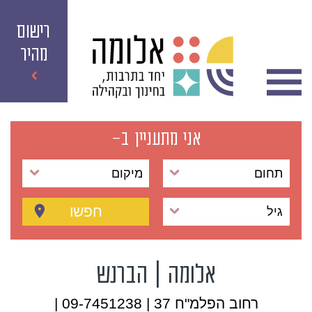
רישום
מהיר
אני מתעניין ב-
תחום
מיקום
חפשו
גיל
אלומה | הברנש
רחוב הפלמ"ח 37 | 09-7451238 |