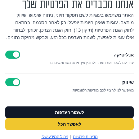
אנחנו מכבדים את הפרטיות שלך
מי אנחנו
האתר משתמש בעוגיות לשם תפקוד חיוני, ניתוח שימוש ושיווק
מותאם. עוגיות שאינן חיוניות יופעלו רק לאחר הסכמה. בהתאם
אזור אישי
לחוק הגנת הפרטיות (תיקון 13) וחוק הגנת הצרכן, זכותך לבחור
אילו עוגיות לאפשר, לשנות העדפה בכל רגע, ולבקש מחיקת נתונים.
מדיניות פרטיות
אנליטיקה
הצהרת נגישות
עוזר לנו לשפר את האתר ולהבין איך אתם משתמשים בו
לאתר עיריית הוד השרון
שיווק
ניהול עוגיות
מאפשר לנו להציג לכם מודעות רלוונטיות
לפרטים נוספים בטלפון/הודעה
לשמור העדפות
073‭-‬3808880
לאפשר הכל
במייל OFFICE@ALUMAHOD.COM
מדיניות פרטיות
|
ניהול המידע שלי