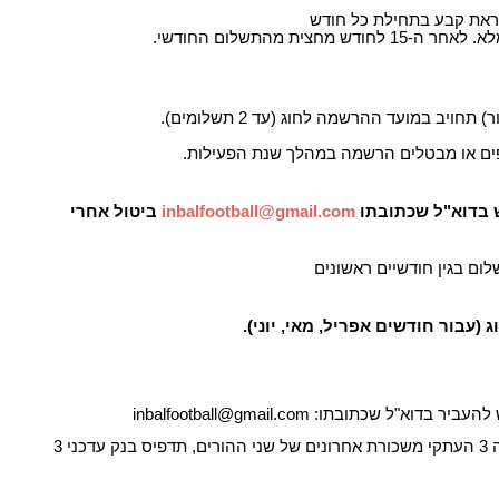
וראת קבע בתחילת כל חודש
יב במועד ההרשמה לחוג (עד 2 תשלומים).
ים או מבטלים הרשמה במהלך שנת הפעילות.
ש בדוא"ל שכתובתו
inbalfootball@gmail.com
ביטול אחרי
לום בגין חודשיים ראשונים
 להעביר בדוא"ל שכתובתו:
inbalfootball@gmail.com
בקשה על רקע סוציואקונומי – יש לצרף לבקשת ההנחה 3 העתקי משכורת אחרונים של שני ההורים, תדפיס בנק עדכני 3