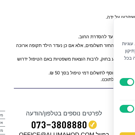
יקבעו על ידה.
ירשם לחוג עד להסדרת החוב.
עוגיות
ה מזכה בהחזר תשלומים, אלא אם כן נעדר הילד תקופה ארוכה
יקון
ה בכל
גורים כקבוע בחוק, לרבות הוצאות משפטיות באם הטיפול ידרוש
יא יתווסף לתשלום דמי טיפול בסך 50 ₪.
נני מסכים לתוכנו.
לפרטים נוספים בטלפון/הודעה
מי
073‭-‬3808880
אז
מד
במייל OFFICE@ALUMAHOD.COM