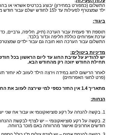
עלות הפעילות
:
התשלום (כמפורט במחירון) יבוצע בכרטיס אשראי או בה
ילד שמצטרף לפעילות עד ל15 לחודש ישלם עבור חודש מלא. לאחר ה-15 לחודש מחצית מהתשלום החודשי.
ביגוד:
תוספת חד פעמית עבור הערכה (תיק, חליפה, גרביים, כדור) תחו
ערכת אפרוחים כוללת חליפה וכדור בלבד.
התשלום עבור הערכה הוא חובה גם עבור ילדים שמצטרפ
מדיניות ביטולים:
יש להודיע על עזיבת החוג עד ליום הראשון בכל חוד
תחילת החודש יזוכה רק מהחודש הבא.
לאחר הרישום לחוג במידה וירצה הילד לעזוב לא יוחזר תש
(פרט לחוגי האפרוחים)
מתאריך 1.4 אין החזר כספי למי שירצה לעזוב את החוג (עבור חודשים אפריל, מאי, יוני).
הנחות:
בקשה להנחה על רקע סוציואקונומי או עבור אח שני יש
חודשים אחרונים ואישור מהרווחה באם מוכר ברווחה.
בקשה להנחת אחים – יש לצרף צילום ת"ז כולל הספח.