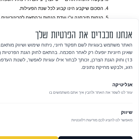
הסכום שיקבע הינו קבוע לכל שנת הפעילות.
הנחות תיבחנה ע"י ועדת הנחות ובהתאם לקריטריונים ש
כללי:
אנחנו מכבדים את הפרטיות שלך
נרשמים לחוג שיש להם חוב משנה שעברה לא יוכלו לה
האתר משתמש בעוגיות לשם תפקוד חיוני, ניתוח שימוש ושיווק מותאם. 
היעדרות מפעילות מפאת מחלה או מכל סיבה אחרת אינ
שאינן חיוניות יופעלו רק לאחר הסכמה. בהתאם לחוק הגנת הפרטיות (ת
(מינימום חודש) ובאישור רפואי מותאם.
13) וחוק הגנת הצרכן, זכותך לבחור אילו עוגיות לאפשר, לשנות העדפ
במידה ותשלום לא ישולם במועד יגרור הדבר תשלום פי
נקיטה בהליכים משפטיים.
רגע, ולבקש מחיקת נתונים.
במידה והוראת הקבע/כרטיס אשראי לא יכובד מכל סיבה שה
הריני מצהיר כי קראתי את התקנון כולו על כל סעיפיו וכי ה
אנליטיקה
עוזר לנו לשפר את האתר ולהבין איך אתם משתמשים בו
שיווק
מאפשר לנו להציג לכם מודעות רלוונטיות