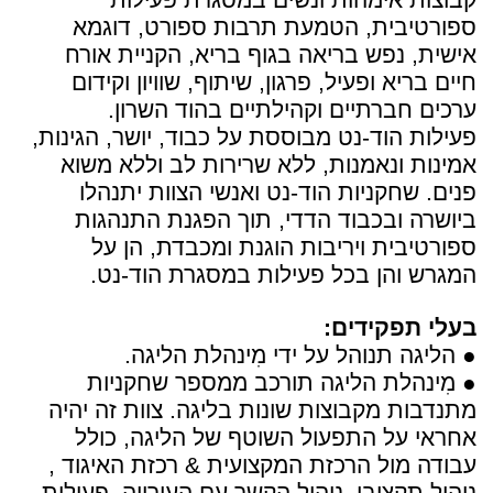
קבוצות אימהות ונשים במסגרת פעילות
ספורטיבית, הטמעת תרבות ספורט, דוגמא
אישית, נפש בריאה בגוף בריא, הקניית אורח
חיים בריא ופעיל, פרגון, שיתוף, שוויון וקידום
ערכים חברתיים וקהילתיים בהוד השרון.
פעילות הוד-נט מבוססת על כבוד, יושר, הגינות,
אמינות ונאמנות, ללא שרירות לב וללא משוא
פנים. שחקניות הוד-נט ואנשי הצוות יתנהלו
ביושרה ובכבוד הדדי, תוך הפגנת התנהגות
ספורטיבית ויריבות הוגנת ומכבדת, הן על
המגרש והן בכל פעילות במסגרת הוד-נט.
בעלי תפקידים:
● הליגה תנוהל על ידי מִינהלת הליגה.
● מִינהלת הליגה תורכב ממספר שחקניות
מתנדבות מקבוצות שונות בליגה. צוות זה יהיה
אחראי על התפעול השוטף של הליגה, כולל
עבודה מול הרכזת המקצועית & רכזת האיגוד ,