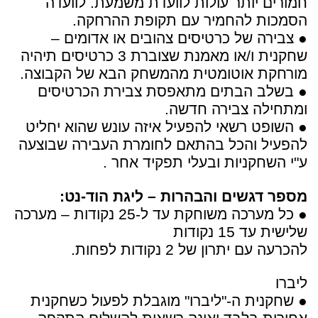
חמורים יותר עולות לוועדת משמעת. לוועדה
הסמכות להחמיר עם תקופת ההרחקה.
● צבירה של כרטיסים צהובים או אדומים –
שחקנית ו/או מאמנת שצוברת 3 כרטיסים תיהיה
מורחקת אוטומטית מהמשחק הבא של הקבוצה.
● בשלב הבתים מתאפסת צבירת הכרטיסים
ומתחילה צבירה חדשה.
● השופט רשאי להפעיל איזה עונש שהוא יחליט
להפעיל והכל בהתאם לחומרת העבירה שבוצעה
ע"י השחקניות ובעלי תפקיד אחר .
מספר דגשים והבהרות – ליגת הוד-נט:
● כל מערכה משוחקת עד ל-25 נקודות – מערכה
שלישית עד 15 נקודות
להכרעה עם יתרון של 2 נקודות לפחות.
ליברו
● שחקנית ה-"ליברו" מוגבלת לפעול כשחקנית