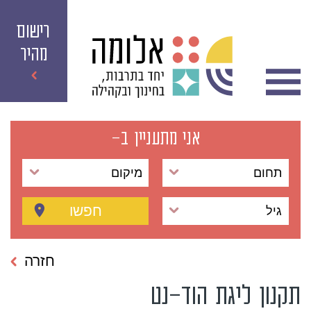
רישום
מהיר
אני מתעניין ב-
תחום
מיקום
חפשו
גיל
חזרה
תקנון ליגת הוד-נט