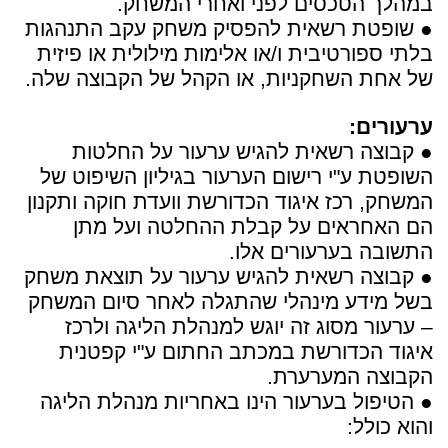
במהלך הטכסים לפני ואחרי המשחק.
● שופטת רשאית להפסיק משחק עקב התנהגות
בלתי ספורטיבית ו/או אלימות מילולית או פיזית
של אחת השחקניות, או הקהל של הקבוצה שלה.
ערעורים:
● קבוצה רשאית להגיש ערעור על החלטות
השופטת ע"י רישום הערעור בגיליון השיפוט של
המשחק, רכז איגוד הכדורשת וועדת חוקה ותקנון
הם האחראים על קבלת ההחלטה ועל מתן
התשובה בערעורים אלו.
● קבוצה רשאית להגיש ערעור על תוצאת משחק
בשל מידע מינהלי שהתגלה לאחר סיום המשחק
– ערעור מסוג זה יוגש למנהלת הליגה ולרכז
איגוד הכדורשת במכתב החתום ע"י קפטנית
הקבוצה המערערת.
● הטיפול בערעור הינו באחריות מנהלת הליגה
והוא כולל: