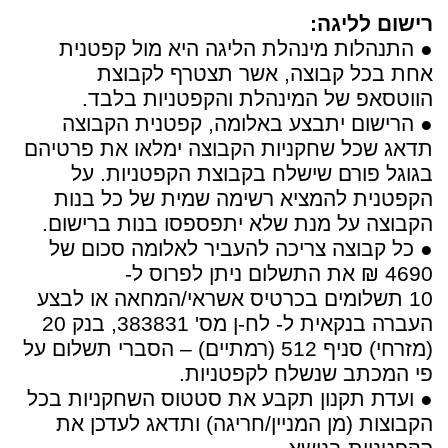
רישום לליגה:
● התנהלות מינהלת הליגה היא מול קפטנית
אחת בכל קבוצה, אשר תצטרף לקבוצת
הווטסאפ של המינהלת והקפטניות בלבד.
● הרישום יתבצע באלומה, קפטנית הקבוצה
תדאג שכל שחקניות הקבוצה ימלאו את פרטיהם
בגוגל פורם שישלח בקבוצת הקפטניות. על
הקפטנית להמציא רשימה שמית של כל בנות
הקבוצה על מנת שלא יתפספסו בנות ברישום.
● כל קבוצה צריכה להעביר לאלומה סכום של
4690 ₪ את התשלום ניתן לפרוס ל-
10 תשלומים בכרטיס אשראי/המחאה או לבצע
העברה בנקאית ל- לח-ן מס' 383831, בנק 20
(מזרחי) סניף 512 (רמתיים) – הסברי תשלום על
פי המכתב שנשלח לקפטניות.
● ועדת תקנון תקבע את סטטוס השחקניות בכל
הקבוצות (מן המניין/חריגה) ותדאג לעדכן את