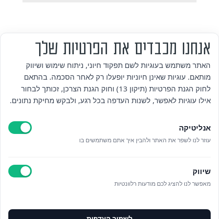
אנחנו מכבדים את הפרטיות שלך
מי אנחנו
האתר משתמש בעוגיות לשם תפקוד חיוני, ניתוח שימוש ושיווק
מותאם. עוגיות שאינן חיוניות יופעלו רק לאחר הסכמה. בהתאם
אזור אישי
לחוק הגנת הפרטיות (תיקון 13) וחוק הגנת הצרכן, זכותך לבחור
אילו עוגיות לאפשר, לשנות העדפה בכל רגע, ולבקש מחיקת נתונים.
מדיניות פרטיות
אנליטיקה
הצהרת נגישות
עוזר לנו לשפר את האתר ולהבין איך אתם משתמשים בו
לאתר עיריית הוד השרון
שיווק
ניהול עוגיות
מאפשר לנו להציג לכם מודעות רלוונטיות
לפרטים נוספים בטלפון/הודעה
לשמור העדפות