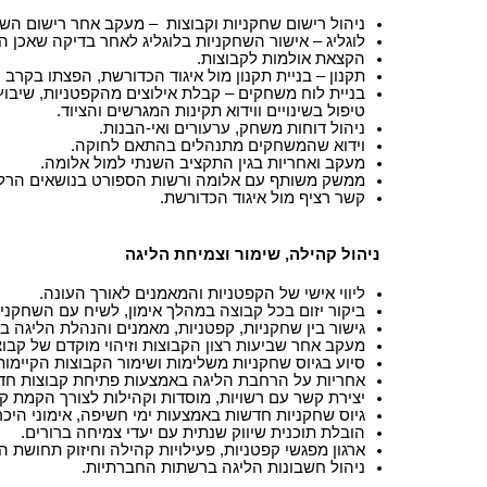
ניהול רישום שחקניות וקבוצות – מעקב אחר רישום השח
לוגליג – אישור השחקניות בלוגליג לאחר בדיקה שאכן ה
הקצאת אולמות לקבוצות.
תקנון – בניית תקנון מול איגוד הכדורשת, הפצתו בקרב
בניית לוח משחקים – קבלת אילוצים מהקפטניות, שיבוץ
טיפול בשינויים ווידוא תקינות המגרשים והציוד.
ניהול דוחות משחק, ערעורים ואי-הבנות.
וידוא שהמשחקים מתנהלים בהתאם לחוקה.
מעקב ואחריות בגין התקציב השנתי למול אלומה.
ממשק משותף עם אלומה ורשות הספורט בנושאים הרלו
קשר רציף מול איגוד הכדורשת.
ניהול קהילה, שימור וצמיחת הליגה
ליווי אישי של הקפטניות והמאמנים לאורך העונה.
ביקור יזום בכל קבוצה במהלך אימון, לשיח עם השחקניו
גישור בין שחקניות, קפטניות, מאמנים והנהלת הליגה ב
מעקב אחר שביעות רצון הקבוצות וזיהוי מוקדם של קבוצ
סיוע בגיוס שחקניות משלימות ושימור הקבוצות הקיימות
אחריות על הרחבת הליגה באמצעות פתיחת קבוצות חדשות
יצירת קשר עם רשויות, מוסדות וקהילות לצורך הקמת ק
גיוס שחקניות חדשות באמצעות ימי חשיפה, אימוני היכ
הובלת תוכנית שיווק שנתית עם יעדי צמיחה ברורים.
ארגון מפגשי קפטניות, פעילויות קהילה וחיזוק תחושת הש
ניהול חשבונות הליגה ברשתות החברתיות.