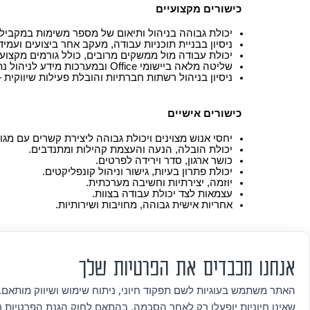
כישורים מקצועיים
יכולת גבוהה בניהול ותיאום של מספר משימות במקביל.
ניסיון בבניית תוכניות עבודה, מעקב אחר ביצועים ועמיד
יכולת עבודה מול ממשקים מרובים, כולל גורמים מקצועיים
שליטה מלאה ביישומי Office ובמערכות מידע לניהול נתונים.
ניסיון בניהול רשתות חברתיות והובלת פעילות שיווקית – 
כישורים אישיים
יחסי אנוש מצוינים ויכולת גבוהה ליצירת קשרים עם מגוון
יכולת הובלה, הנעה והעצמת קהילות ומתנדבים.
כושר ארגון, סדר וירידה לפרטים.
יכולת פתרון בעיות, גישור וניהול קונפליקטים.
יוזמה, יצירתיות וחשיבה מערכתית.
עצמאות לצד יכולת עבודה בצוות.
אחריות אישית גבוהה, מחויבות ושירותיות.
דרישות נוספות
אנחנו מכבדים את הפרטיות שלך
נכונות לעבודה בשעות אחר הצהריים והערב, בהתאם ל
נכונות לנסיעות וביקורים בקבוצות ובאולמות ברחבי אזו
רישיון נהיגה ורכב – יתרון.
האתר משתמש בעוגיות לשם תפקוד חיוני, ניתוח שימוש ושיווק מותאם. 
שאינן חיוניות יופעלו רק לאחר הסכמה. בהתאם לחוק הגנת הפרטיות (ת