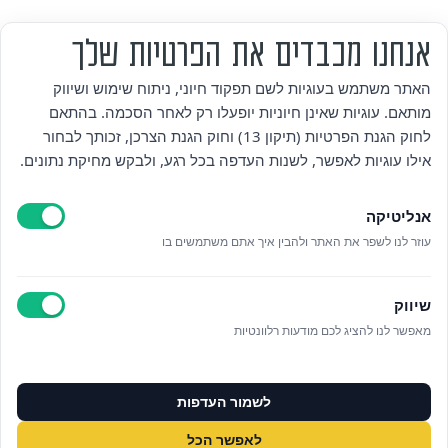
אנחנו מכבדים את הפרטיות שלך
מי אנחנו
האתר משתמש בעוגיות לשם תפקוד חיוני, ניתוח שימוש ושיווק
מותאם. עוגיות שאינן חיוניות יופעלו רק לאחר הסכמה. בהתאם
אזור אישי
לחוק הגנת הפרטיות (תיקון 13) וחוק הגנת הצרכן, זכותך לבחור
אילו עוגיות לאפשר, לשנות העדפה בכל רגע, ולבקש מחיקת נתונים.
מדיניות פרטיות
אנליטיקה
הצהרת נגישות
עוזר לנו לשפר את האתר ולהבין איך אתם משתמשים בו
לאתר עיריית הוד השרון
שיווק
ניהול עוגיות
מאפשר לנו להציג לכם מודעות רלוונטיות
לפרטים נוספים בטלפון/הודעה
לשמור העדפות
073‭-‬3808880
לאפשר הכל