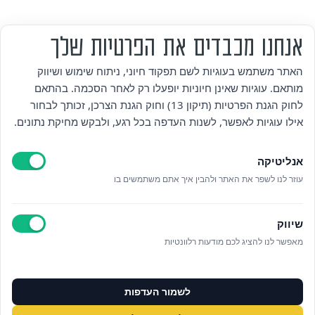
אנחנו מכבדים את הפרטיות שלך
מי אנחנו
האתר משתמש בעוגיות לשם תפקוד חיוני, ניתוח שימוש ושיווק
מותאם. עוגיות שאינן חיוניות יופעלו רק לאחר הסכמה. בהתאם
אזור אישי
לחוק הגנת הפרטיות (תיקון 13) וחוק הגנת הצרכן, זכותך לבחור
אילו עוגיות לאפשר, לשנות העדפה בכל רגע, ולבקש מחיקת נתונים.
מדיניות פרטיות
אנליטיקה
הצהרת נגישות
עוזר לנו לשפר את האתר ולהבין איך אתם משתמשים בו
לאתר עיריית הוד השרון
שיווק
ניהול עוגיות
מאפשר לנו להציג לכם מודעות רלוונטיות
לפרטים נוספים בטלפון/הודעה
לשמור העדפות