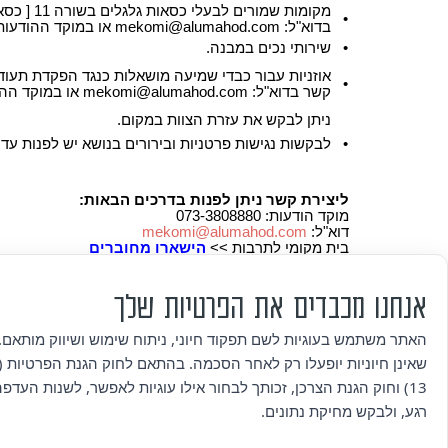
•
בדוא"ל:
mekomi@alumahod.com
או במוקד ההודעות בטלפון 073-3808880 ו
•
שירותי נכים במבנה.
אוזניות עבור כבדי שמיעה מושאלות כנגד הפקדת תעו
•
קשר בדוא"ל:
mekomi@alumahod.com
או במוקד ההודעות בטלפון 880
ניתן לבקש את עזרת הצוות במקום.
•
לבקשות נגישות פרטניות ובירורים בנושא יש לפנות עד 7 ימים לפני מועד האירוע.
ליצירת קשר ניתן לפנות בדרכים הבאות:
מוקד הודעות: 073-3808880
דוא"ל:
mekomi@alumahod.com
בית מקומי לתרבות >>
הישארו מחוברים
אנחנו מכבדים את הפרטיות שלך
הערה: ב'בית מקומי לתרבות' מתקיימים בנוסף אירועים, המ
לתרבות', למידע אודות התאמות הנגישות באירועים אלה – 
האתר משתמש בעוגיות לשם תפקוד חיוני, ניתוח שימוש ושיווק מותאם. 
שאינן חיוניות יופעלו רק לאחר הסכמה. בהתאם לחוק הגנת הפרטיות (ת
13) וחוק הגנת הצרכן, זכותך לבחור אילו עוגיות לאפשר, לשנות העדפ
לרשותכן ולרשותכם,
רגע, ולבקש מחיקת נתונים.
צוות 'בית מקומי לתרבות'