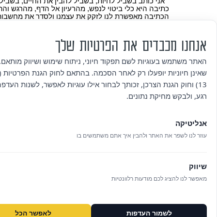
״אני כותב בשביל לחיות, בשביל להבין את החיים, בשביל
כתיבה היא כלי ביטוי לנפש, מהרעיון אל הדף, מהרגש ו
הכתיבה מאפשרת לנו לזקק את עצמנו ולסדר את מחשבותי
אומנות הפואטרי סלאם באה לתת במה למילה הכתובה, במה
עם זו.
אנחנו מכבדים את הפרטיות שלך
רוצה לעלות על הבמה? הגשת מועמדות עד לתאריך 18.4.24
האתר משתמש בעוגיות לשם תפקוד חיוני, ניתוח שימוש ושיווק מותאם. 
חמישי 9.5.24 | 19:00
שאינן חיוניות יופעלו רק לאחר הסכמה. בהתאם לחוק הגנת הפרטיות (ת
בית מקומי לתרבות
רחוב יהושע בן גמלא 26, הוד השרון
13) וחוק הגנת הצרכן, זכותך לבחור אילו עוגיות לאפשר, לשנות העדפ
מספר המקומות מוגבל
רגע, ולבקש מחיקת נתונים.
לפרטים ולהגשת בקשה להשתתפות באירוע אנא צרו 
נועם נוילנדר 054-4556399
אנליטיקה
עוזר לנו לשפר את האתר ולהבין איך אתם משתמשים בו
שיווק
מאפשר לנו להציג לכם מודעות רלוונטיות
לשמור העדפות
לאפשר הכל
מיסודה של הסוכנות היהודית לארץ ישראל בע״מ (חל״צ)