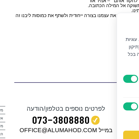
 לחקור אותם״ – אמיר אור
התשוקה אל המילה הכתובה.
נו.
 להביע את עצמנו בצורה ייחודית ולשתף את כמוסות ליבנו זה
עוגיות
יקון
ה בכל
קשר:
לפרטים נוספים בטלפון/הודעה
מי
073‭-‬3808880
אז
מד
במייל OFFICE@ALUMAHOD.COM
הצ