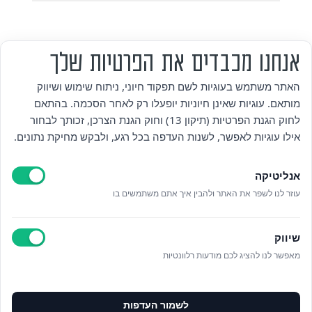
אנחנו מכבדים את הפרטיות שלך
מי אנחנו
האתר משתמש בעוגיות לשם תפקוד חיוני, ניתוח שימוש ושיווק
מותאם. עוגיות שאינן חיוניות יופעלו רק לאחר הסכמה. בהתאם
אזור אישי
לחוק הגנת הפרטיות (תיקון 13) וחוק הגנת הצרכן, זכותך לבחור
אילו עוגיות לאפשר, לשנות העדפה בכל רגע, ולבקש מחיקת נתונים.
מדיניות פרטיות
אנליטיקה
הצהרת נגישות
עוזר לנו לשפר את האתר ולהבין איך אתם משתמשים בו
לאתר עיריית הוד השרון
שיווק
ניהול עוגיות
מאפשר לנו להציג לכם מודעות רלוונטיות
לפרטים נוספים בטלפון/הודעה
לשמור העדפות