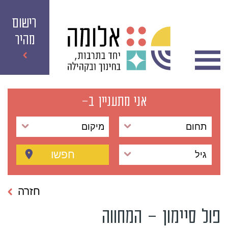
רישום
מהיר
אני מתעניין ב-
תחום
מיקום
חפשו
גיל
חזרה
פול סיימון – המחווה