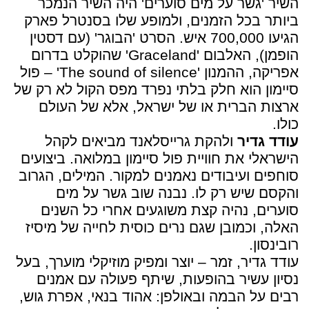
השיר 'גשר על מים סוערים' היה השיר הנמכר
ביותר בכל הזמנים, ולמופע שלו בסנטרל פארק
הגיעו 700,000 איש. הסרט 'הבוגר' (עם דסטין
הופמן), האלבום 'Graceland' שהוקלט בדרום
אפריקה, ההמנון 'The sound of silence' – פול
סיימון הוא חלק בלתי נפרד מפס הקול לא רק של
ארצות הברית או של ישראל, אלא של העולם
כולו.
עודד גדיר
ולהקת גרייסלאנד מביאים לקהל
הישראלי את חוויית פול סיימון במלואה. ביצועים
סוחפים ועיבודים נאמנים למקור. המילים, הגרוב
והקסם שיש רק לו. נבנה שוב גשר על מים
סוערים, נהיה קצת משוגעים אחרי כל השנים
האלה, וכמובן שגם נרים כוסית לחייה של מיסיז
רובינסון.
עודד גדיר, זמר – יוצר ומפיק מוזיקלי מוערך, בעל
נסיון עשיר בהופעות, שיתף פעולה עם אמנים
רבים על הבמה ובאולפן: אהוד בנאי, אפרת גוש,