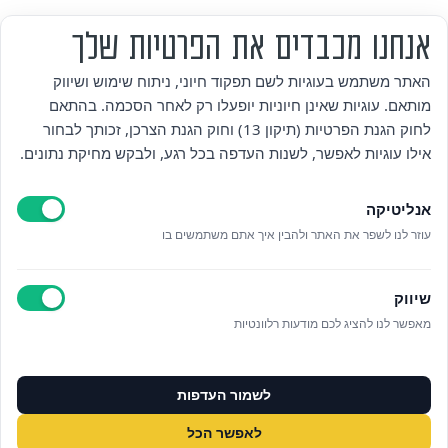
אנחנו מכבדים את הפרטיות שלך
מי אנחנו
האתר משתמש בעוגיות לשם תפקוד חיוני, ניתוח שימוש ושיווק
מותאם. עוגיות שאינן חיוניות יופעלו רק לאחר הסכמה. בהתאם
אזור אישי
לחוק הגנת הפרטיות (תיקון 13) וחוק הגנת הצרכן, זכותך לבחור
אילו עוגיות לאפשר, לשנות העדפה בכל רגע, ולבקש מחיקת נתונים.
מדיניות פרטיות
אנליטיקה
הצהרת נגישות
עוזר לנו לשפר את האתר ולהבין איך אתם משתמשים בו
לאתר עיריית הוד השרון
שיווק
ניהול עוגיות
מאפשר לנו להציג לכם מודעות רלוונטיות
לפרטים נוספים בטלפון/הודעה
לשמור העדפות
073‭-‬3808880
לאפשר הכל