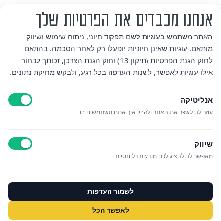
אנחנו מכבדים את הפרטיות שלך
מי אנחנו
האתר משתמש בעוגיות לשם תפקוד חיוני, ניתוח שימוש ושיווק
מותאם. עוגיות שאינן חיוניות יופעלו רק לאחר הסכמה. בהתאם
אזור אישי
לחוק הגנת הפרטיות (תיקון 13) וחוק הגנת הצרכן, זכותך לבחור
אילו עוגיות לאפשר, לשנות העדפה בכל רגע, ולבקש מחיקת נתונים.
מדיניות פרטיות
אנליטיקה
הצהרת נגישות
עוזר לנו לשפר את האתר ולהבין איך אתם משתמשים בו
לאתר עיריית הוד השרון
שיווק
ניהול עוגיות
מאפשר לנו להציג לכם מודעות רלוונטיות
לפרטים נוספים בטלפון/הודעה
לשמור העדפות
073‭-‬3808880
לאפשר הכל