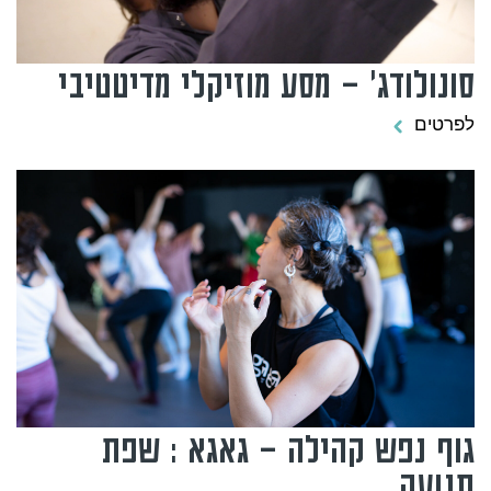
סונולודג' – מסע מוזיקלי מדיטטיבי
לפרטים
גוף נפש קהילה – גאגא : שפת
תנועה