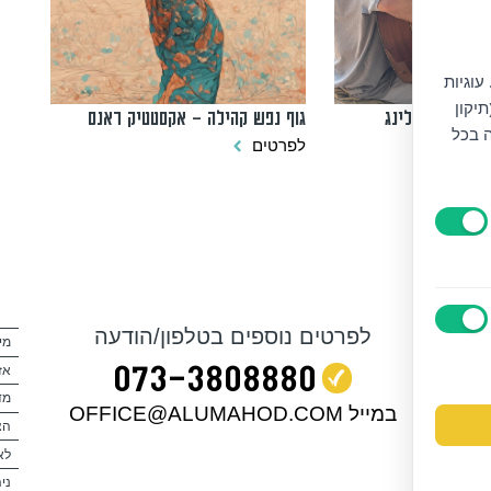
עוגיות
יקון
– סאונד הילינג
גוף נפש קהילה – אקסטטיק דאנס
ה בכל
לפרטים
לפרטים נוספים בטלפון/הודעה
מי
073‭-‬3808880
אז
מד
במייל OFFICE@ALUMAHOD.COM
הצ
לא
ניה