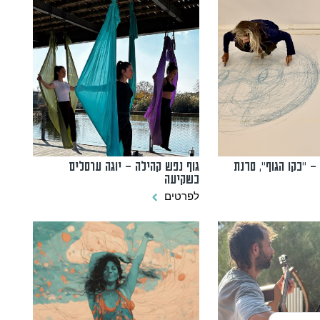
– "בקו הגוף", סדנת
גוף נפש קהילה – יוגה ערסלים
בשקיעה
לפרטים