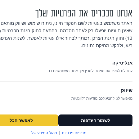
אנחנו מכבדים את הפרטיות שלך
האתר משתמש בעוגיות לשם תפקוד חיוני, ניתוח שימוש ושיווק מותאם. 
שאינן חיוניות יופעלו רק לאחר הסכמה. בהתאם לחוק הגנת הפרטיות (ת
גוף נפש קהילה – יוגה ערסלים
גוף נפש קהילה 
13) וחוק הגנת הצרכן, זכותך לבחור אילו עוגיות לאפשר, לשנות העדפ
בשקיעה
לפרטים
רגע, ולבקש מחיקת נתונים.
לפרטים
אנליטיקה
עוזר לנו לשפר את האתר ולהבין איך אתם משתמשים בו
שיווק
מאפשר לנו להציג לכם מודעות רלוונטיות
לשמור העדפות
לאפשר הכל
מיסודה של הסוכנות היהודית לארץ ישראל בע״מ (חל״צ)
מדיניות פרטיות
|
ניהול המידע שלי